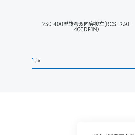
930-400型转弯双向穿梭车(RCST930-
400DF1N)
1
/
5