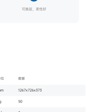
可换层，柔性好
单位
数据
mm
1267x726x373
g
50