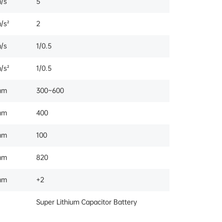
/s
5
/s²
2
/s
1/0.5
/s²
1/0.5
mm
300~600
mm
400
mm
100
mm
820
mm
+2
Super Lithium Capacitor Battery