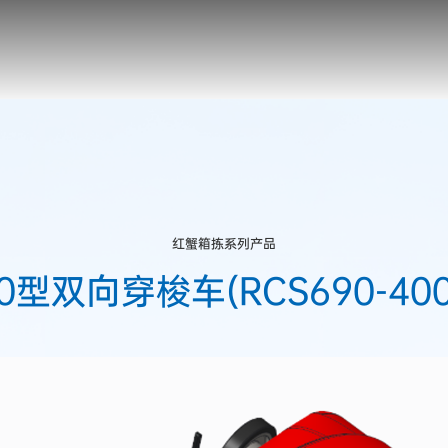
红蟹箱拣系列产品
00型双向穿梭车(RCS690-400